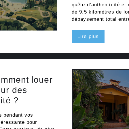
quête d’authenticité et
de 9,5 kilomètres de lo
dépaysement total ent
Lire plus
comment louer
our des
ité ?
le pendant vos
téressante pour