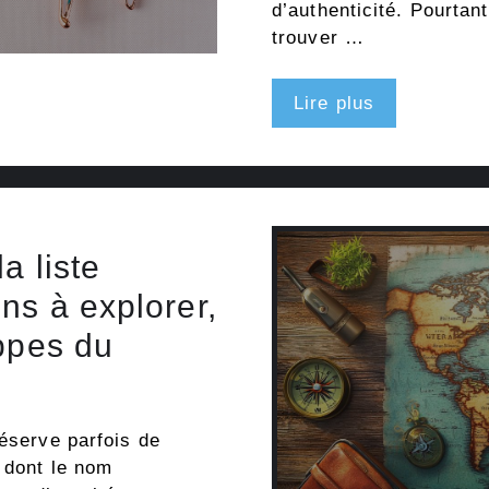
d’authenticité. Pourtan
trouver …
Lire plus
a liste
ns à explorer,
eppes du
réserve parfois de
s dont le nom