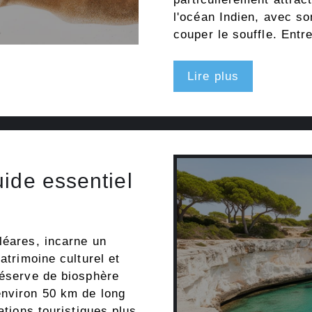
l'océan Indien, avec so
couper le souffle. Entr
Lire plus
ide essentiel
léares, incarne un
atrimoine culturel et
réserve de biosphère
environ 50 km de long
ations touristiques plus