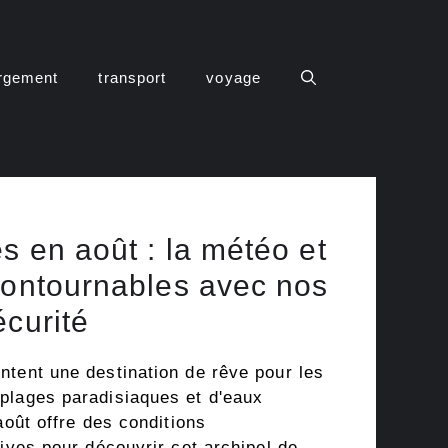
rgement
transport
voyage
s en août : la météo et
contournables avec nos
écurité
ntent une destination de rêve pour les
plages paradisiaques et d'eaux
août offre des conditions
tives pour découvrir cet archipel de